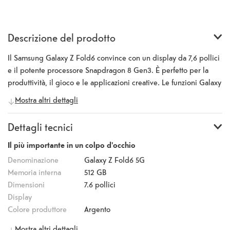
Descrizione del prodotto
Il Samsung Galaxy Z Fold6 convince con un display da 7,6 pollici
e il potente processore Snapdragon 8 Gen3. È perfetto per la
produttività, il gioco e le applicazioni creative. Le funzioni Galaxy
AI rendono questo dispositivo un vero e proprio potenziatore di
Mostra altri dettagli
produttività. Generative Edit facilita la modifica delle immagini,
Circle to Search semplifica le ricerche su Google e Note Assist
Dettagli tecnici
aiuta a riassumere, tradurre e formattare le note. Lo schermo
principale adattivo con luminosità fino a 2600 nit offre una qualità
Il più importante in un colpo d'occhio
impressionante per l'intrattenimento e il gaming. In modalità
Denominazione
Galaxy Z Fold6 5G
Flex, il dispositivo può stare da solo, ideale per videochiamate o
Memoria interna
512 GB
per guardare video. La fotocamera principale da 50 megapixel
Dimensioni
7.6
pollici
con zoom ottico 3x, la fotocamera frontale da 10 megapixel e la
Display
fotocamera ultragrandangolare da 12 megapixel garantiscono
Colore produttore
Argento
scatti di alta qualità. La batteria da 4400 mAh garantisce una
Telefonia mobile
5G
Mostra altri dettagli
lunga autonomia. Grazie al Gorilla Glass Victus 2 e al grado di