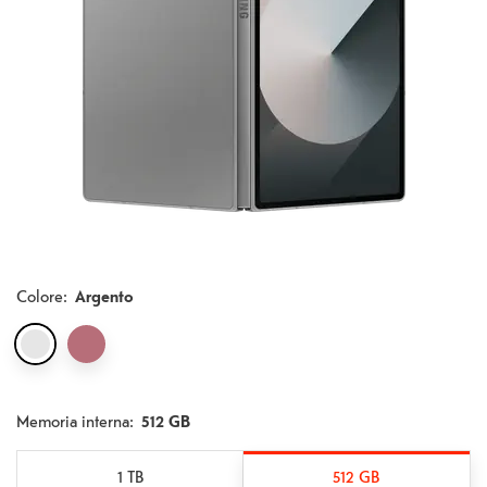
Colore
:
Argento
Memoria interna:
512 GB
1 TB
512 GB