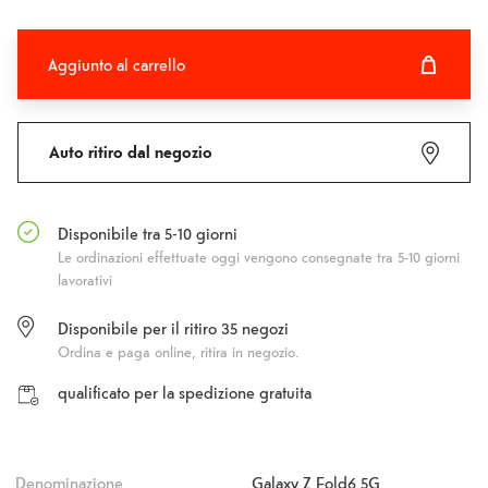
Aggiunto al carrello
Aggiunto al carrello
Fehlgeschlagen
Auto ritiro dal negozio
Disponibile tra 5-10 giorni
Le ordinazioni effettuate oggi vengono consegnate tra 5-10 giorni
lavorativi
Disponibile per il ritiro
35
negozi
Ordina e paga online, ritira in negozio.
qualificato per la spedizione gratuita
Denominazione
Galaxy Z Fold6 5G