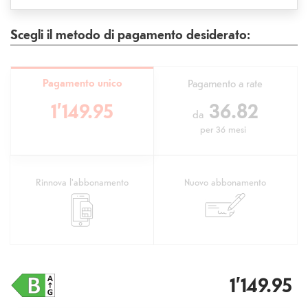
Scegli il metodo di pagamento desiderato:
Pagamento unico
Pagamento a rate
1’149.95
36.82
da
per
36 mesi
Rinnova l'abbonamento
Nuovo abbonamento
1’149.95