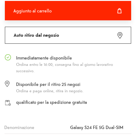
Aggiunto al carrello
Aggiunto al carrello
Fehlgeschlagen
Auto ritiro dal negozio
Immediatamente disponibile
Ordina entro le 16:00, consegna fino al giorno lavorativo
successivo.
Disponibile per il ritiro
25
negozi
Ordina e paga online, ritira in negozio.
qualificato per la spedizione gratuita
Denominazione
Galaxy S24 FE 5G Dual-SIM