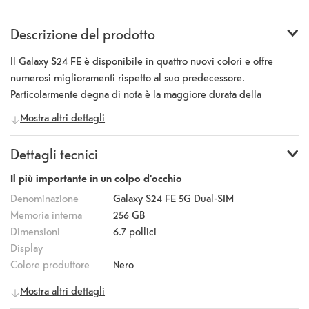
Descrizione del prodotto
Il Galaxy S24 FE è disponibile in quattro nuovi colori e offre
numerosi miglioramenti rispetto al suo predecessore.
Particolarmente degna di nota è la maggiore durata della
batteria, che ti consente di rimanere connesso anche nelle
Mostra altri dettagli
giornate più impegnative. Grazie al display Dynamic AMOLED
2X da 6,7 pollici, potrai visualizzare i contenuti in modo ancora
Dettagli tecnici
più chiaro e nitido. Con una frequenza di aggiornamento
variabile da 60 a 120 Hz, il display si adatta perfettamente al tuo
Il più importante in un colpo d'occhio
utilizzo. Con “Photo Assist”, puoi ottimizzare le immagini
Denominazione
Galaxy S24 FE 5G Dual-SIM
utilizzando l'IA generativa, completare parti mancanti di
Memoria interna
256 GB
immagine e regolare/riempire gli sfondi in modo creativo. La
Dimensioni
6.7
pollici
tripla fotocamera principale comprende una fotocamera
Display
grandangolare da 50 megapixel con composizione Multi-Frame,
Colore produttore
Nero
una fotocamera ultragrandangolare da 12 megapixel e un
Telefonia mobile
5G
Mostra altri dettagli
teleobiettivo da 8 megapixel con zoom ottico 3x. Anche la
Informazioni generali
fotocamera frontale da 10 megapixel è stata migliorata: grazie alla