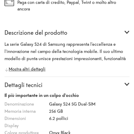
Paga con carta di credito, Paypal, Twint o molto altro
ancora
Descrizione del prodotto
La serie Galaxy S24 di Samsung rappresenta l'eccellenza e
l'innovazione nel campo della tecnologia mobile. Il suo ultimo
modello di punta unisce prestazioni impressionanti, funzionalità
innovative e un design accattivante in un pacchetto completo di
Mostra altri dettagli
notevole valore. Samsung Galaxy S24 è sottile, con uno spessore
di soli 7,6 mm, pesa appena 167 grammi ed è incorniciato da un
Dettagli tecnici
robusto telaio in Armor Aluminium 2.0. È alimentato da un
potente processore Exynos 2400, che garantisce prestazioni
Il più importante in un colpo d'occhio
fluide e tempi di risposta rapidi. L'hardware migliorato consente
Denominazione
Galaxy S24 5G Dual-SIM
un multitasking senza sforzo e un funzionamento fluido anche con
Memoria interna
256 GB
le applicazioni più impegnative. Il display da 6,2” sorprende con
Dimensioni
6.2
pollici
colori vivaci, una risoluzione nitida di 2340 x 1080 pixel e una
Display
riproduzione dell’immagine impressionante grazie alla
Colore produttore
Onyx Black