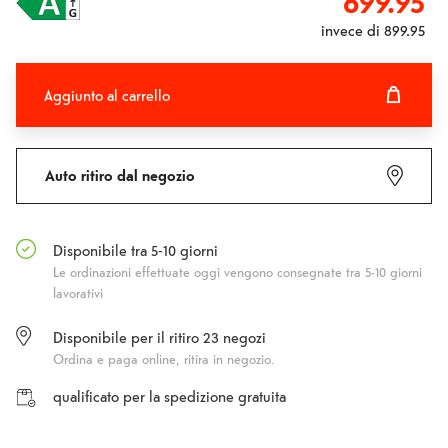
699.95
invece di
899.95
Aggiunto al carrello
Aggiunto al carrello
Fehlgeschlagen
Auto ritiro dal negozio
Disponibile tra 5-10 giorni
Le ordinazioni effettuate oggi vengono consegnate tra 5-10 giorni
lavorativi
Disponibile per il ritiro
23
negozi
Ordina e paga online, ritira in negozio.
qualificato per la spedizione gratuita