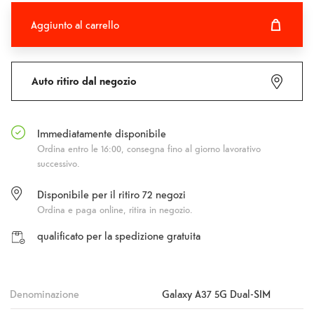
Aggiunto al carrello
Aggiunto al carrello
Fehlgeschlagen
Auto ritiro dal negozio
Immediatamente disponibile
Ordina entro le 16:00, consegna fino al giorno lavorativo
successivo.
Disponibile per il ritiro
72
negozi
Ordina e paga online, ritira in negozio.
qualificato per la spedizione gratuita
Denominazione
Galaxy A37 5G Dual-SIM