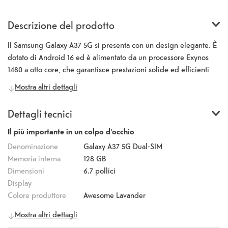
Descrizione del prodotto
Il Samsung Galaxy A37 5G si presenta con un design elegante. È
dotato di Android 16 ed è alimentato da un processore Exynos
1480 a otto core, che garantisce prestazioni solide ed efficienti
nell’uso quotidiano. Il display Super AMOLED da 6,7 pollici, con
Mostra altri dettagli
una risoluzione di 2340 x 1080 pixel, una frequenza di
aggiornamento di 120 Hz e un’elevata luminosità, offre una
Dettagli tecnici
visualizzazione chiara e fluida. La fotocamera principale da 50
megapixel con stabilizzazione ottica dell’immagine è affiancata
Il più importante in un colpo d'occhio
da una fotocamera ultra-grandangolare da 8 megapixel e da una
Denominazione
Galaxy A37 5G Dual-SIM
fotocamera macro da 5 megapixel. La fotocamera frontale da 12
Memoria interna
128 GB
megapixel garantisce selfie di alta qualità. Una batteria da 5000
Dimensioni
6.7
pollici
mAh consente lunghi tempi di utilizzo e supporta la ricarica
Display
rapida fino a 45 watt. Funzionalità intelligenti come “Circle to
Colore produttore
Awesome Lavander
Search” con Google aiutano a trovare informazioni con un
Telefonia mobile
5G
Mostra altri dettagli
semplice gesto. Il Galaxy A37 5G è disponibile nei colori
Informazioni generali
Awesome Charcoal, Awesome Graygreen, Awesome Lavender e