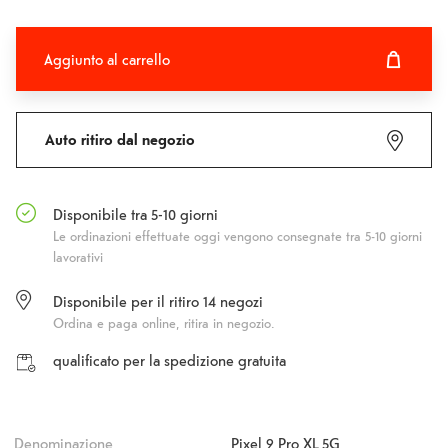
Aggiunto al carrello
Aggiunto al carrello
Fehlgeschlagen
Auto ritiro dal negozio
Disponibile tra 5-10 giorni
Le ordinazioni effettuate oggi vengono consegnate tra 5-10 giorni
lavorativi
Disponibile per il ritiro
14
negozi
Ordina e paga online, ritira in negozio.
qualificato per la spedizione gratuita
Denominazione
Pixel 9 Pro XL 5G