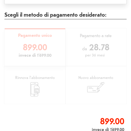
Scegli il metodo di pagamento desiderato:
Pagamento unico
Pagamento a rate
899.00
28.78
da
invece di
1’699.00
per
36 mesi
Rinnova l'abbonamento
Nuovo abbonamento
899.00
invece di
1’699.00