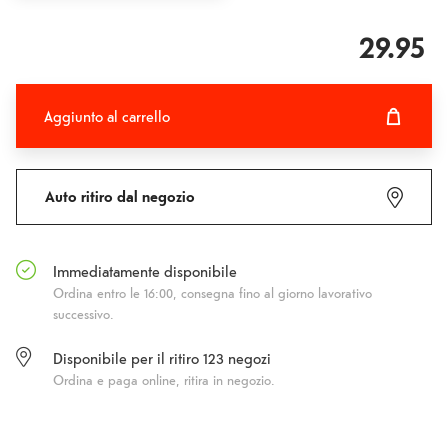
29.95
Aggiunto al carrello
Aggiunto al carrello
Fehlgeschlagen
Auto ritiro dal negozio
Immediatamente disponibile
Ordina entro le 16:00, consegna fino al giorno lavorativo
successivo.
Disponibile per il ritiro
123
negozi
Ordina e paga online, ritira in negozio.