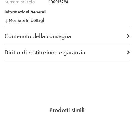
Numero articolo
100015294
Informazioni generali
Mostra altri dettagli
Produttore
Eiger
Numero
497550
produttore
Contenuto della consegna
Fornitura
Backcover
Diritto di restituzione e garanzia
Garanzia
24 mesi
Rückgaberecht
14 Giorni
(
CCG Sezione 9.
)
Prodotti simili