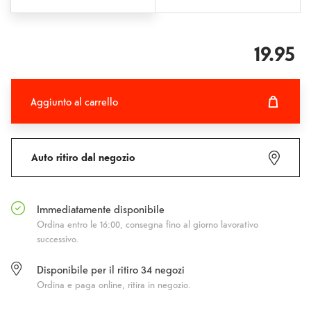
19.95
Aggiunto al carrello
Aggiunto al carrello
Fehlgeschlagen
Auto ritiro dal negozio
Immediatamente disponibile
Ordina entro le 16:00, consegna fino al giorno lavorativo
successivo.
Disponibile per il ritiro
34
negozi
Ordina e paga online, ritira in negozio.