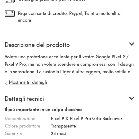
Paga con carta di credito, Paypal, Twint o molto altro
ancora
Descrizione del prodotto
Volete una protezione eccellente per il vostro Google Pixel 9 /
Pixel 9 Pro, ma non volete scendere a compromessi con il design
e la sensazione. La custodia Eiger è ultraleggera, molto sottile e
completa perfettamente il design elegante del vostro
Mostra altri dettagli
smartphone. La custodia rigida può essere facilmente infilata sul
retro dello smartphone e protegge in modo affidabile il telefono
Dettagli tecnici
da danni, cadute e graffi. Nonostante la copertura protettiva, tutti
i pulsanti e le connessioni rimangono accessibili. Quando è
Il più importante in un colpo d'occhio
montata, la cover in TPU si nota appena, ma offre comunque
Denominazione
Pixel 9 & Pixel 9 Pro Grip Backcover
un'eccellente protezione senza compromettere il design e
Colore produttore
Transparente
l'aspetto.
Garanzia
24 mesi