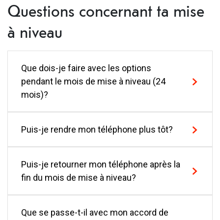
Questions concernant ta mise
à niveau
Que dois-je faire avec les options
pendant le mois de mise à niveau (24
mois)?
Au cours du 24e mois, tu as trois options – Mettre
Puis-je rendre mon téléphone plus tôt?
à niveau, Retourner ou Conserver.
C'est ce que tu fais:
Non. Un retour avant le début du mois de mise à
Puis-je retourner mon téléphone après la
niveau (24 mois) n'est pas possible.
fin du mois de mise à niveau?
Étape 1:
Passez dans la boutique mobile de ton
choix pendant le 24e mois de ton contrat.
Tu peux toutefois résilier l'accord de paiement
échelonné FLEXRATE à tout moment. En cas de
À l'expiration de ton mois de mise à niveau (24
Étape 2:
L'état de ton téléphone est vérifié dans la
Que se passe-t-il avec mon accord de
résiliation anticipée, tu dois régler tous les
mois), le montant restant est automatiquement