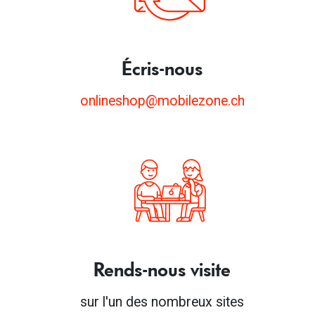
dommages complets.
Pour les téléphones portables dont l'état N'EST
PAS CORRECT, il n'est pas possible de les restituer
Écris-nous
parce qu'une réparation est nécessaire ou parce
qu'ils sont complètement endommagés. Ils
onlineshop@mobilezone.ch
restent la propriété des clients et le montant
restant est facturé. Ces téléphones portables
peuvent être remis gratuitement à mobilezone
pour un recyclage professionnel.
Rends-nous visite
sur l'un des nombreux sites