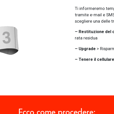
Ti informeremo temp
tramite e-mail e SMS
scegliere una delle t
– Restituzione del c
rata residua
– Upgrade
>
Risparm
– Tenere il cellular
Ecco come procedere: