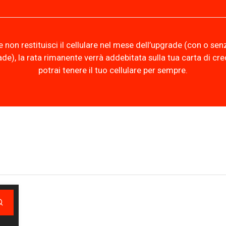
e non restituisci il cellulare nel mese dell’upgrade (con o sen
de), la rata rimanente verrà addebitata sulla tua carta di cre
potrai tenere il tuo cellulare per sempre.