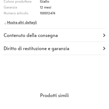
Colore produttore
Giallo
MagSafe o mettetelo sul tuo caricabatterie certificato Qi.
Garanzia
12 mesi
Numero articolo
100012474
Informazioni generali
Mostra altri dettagli
Produttore
Apple
Numero
MQUC3ZM/A
Contenuto della consegna
produttore
Fornitura
Backcover
Diritto di restituzione e garanzia
Garanzia
12 mesi
Rückgaberecht
14 Giorni
(
CCG Sezione 9.
)
Prodotti simili