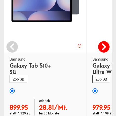
Samsung
Samsung
Galaxy Tab S10+
Galaxy T
5G
Ultra WiF
256 GB
256 GB
order ab
oder ab
order ab
899.95
28.81/Mt.
979.95
statt
1’129.95
für
36 Monate
statt
1’199.95