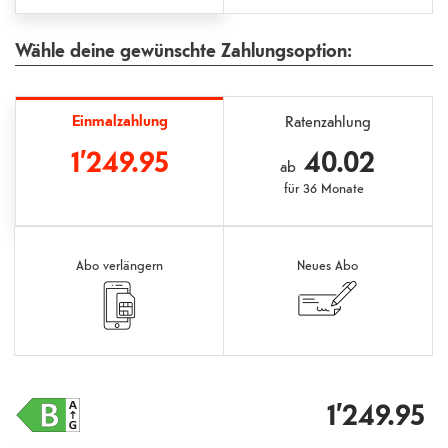
Wähle deine gewünschte Zahlungsoption:
Einmalzahlung
Ratenzahlung
1’249.95
40.02
ab
für
36 Monate
Abo verlängern
Neues Abo
1’249.95