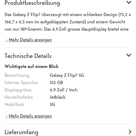
Produktbeschreibung
Das Galaxy Z Flip7 überzeugt mit einem schlanken Design (75,2 x
166,7 x 6,5 mm im aufgeklappten Zustand) und einem Gewicht
von nur 189 Gramm. Das 6,9 Zoll grosse Hauptdisplay bietet eine
Auflösung von 1080 x 2520 Pixeln sowie eine beeindruckende
Mehr Details anzeigen
Helligkeit von bis zu 2600 Nits. Ergänzt wird es durch ein 4,1-Zoll-
Aussendisplay mit 1048 x 948 Pixeln und gleicher Leuchtkraft –
Technische Details
ideal für den schnellen Zugriff unterwegs. Im Inneren sorgt der
neue Exynos 2500 (3 nm) in Kombination mit bis zu 12 GB RAM
Wichtigste auf einem Blick
und wahlweise 256 oder 512 GB Speicher für eine reibungslose
Bezeichnung
Galaxy Z Flip7 5G
Performance. Der 4’300 mAh starke Akku bietet zuverlässige
Interner Speicher
512 GB
Ausdauer und lässt sich flexibel laden: kabellos mit 10 Watt,
Displaygrösse
6.9
Zoll / Inch
kabelgebunden mit 25 Watt oder über eine 15-Wh-Ladestation.
Herstellerfarbe
Jetblack
Die Kameraausstattung erfüllt höchste Ansprüche: Die
Mobilfunk
5G
Hauptkamera verfügt über ein 50-Megapixel-Weitwinkelobjektiv
Allgemeine Informationen
Mehr Details anzeigen
mit optischer Bildstabilisierung (OIS), Autofokus und lichtstarker
Hersteller
Samsung
f/1.8-Blende. Ergänzt wird sie durch eine 12-Megapixel-
Artikelnummer
100017970
Lieferumfang
Ultraweitwinkelkamera (f/2.2) mit 120° Sichtfeld – ideal für