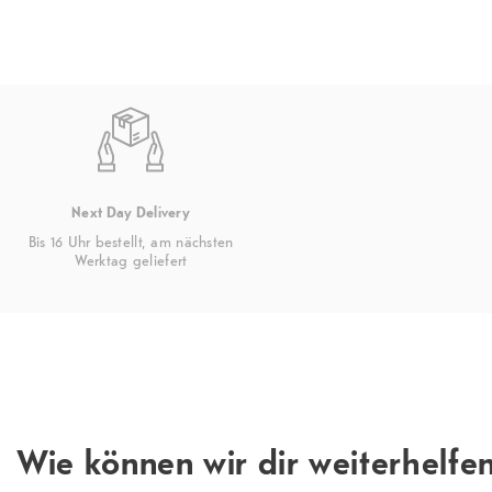
Fingerabdruck
Weitere Features
On-Display-Ultraschallfingerprint
Next Day Delivery
Bis 16 Uhr bestellt, am nächsten
Werktag geliefert
Wie können wir dir weiterhelfe