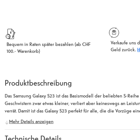
Verkaufe uns d
Bequem in Raten später bezahlen (ab CHF
Geld zurück.
H
100.- Warenkorb)
Produktbeschreibung
Das Samsung Galaxy S23 ist das Basismodell der beliebten S-Reihe d
Geschwistern zwar etwas kleiner, verliert aber keineswegs an Leistun
verrät. Damit ist das Galaxy S23 perfekt für alle, die die Vorzüge 
Erhältlich ist der elegante Handschmeichler in den vier Farben Pha
Mehr Details anzeigen
einem Dynamic AMOLED Display ausgestattet, das sich über eine Fläch
(2.340 x 1.080 Pixel) wiedergibt. Für dich macht sich das in gesto
Technische Details