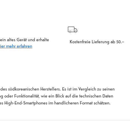
ein altes Gerät und erhalte
Kostenfreie Lieferung ab 50.–
ier mehr erfahren
es südkoreanischen Herstellers. Es ist im Vergleich zu seinen
g oder Funktionalität, wie ein Blick auf die technischen Daten
eines High-End-Smartphones im handlicheren Format schätzen.
ntom Black, Cream, Lavender und Green. Das Galaxy S23 ist mit
e von 6,1 Zoll erstreckt und deine Inhalte in brillanter Auflösung
chen scharfen Details, lebendigen Farben und einem