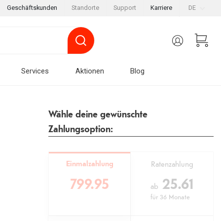
Geschäftskunden
Standorte
Support
Karriere
DE
Services
Aktionen
Blog
Wähle deine gewünschte
Zahlungsoption:
Einmalzahlung
Ratenzahlung
799.95
25.61
ab
für
36 Monate