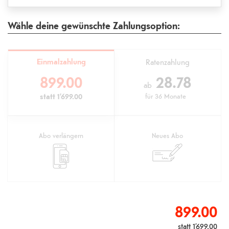
Wähle deine gewünschte Zahlungsoption:
Einmalzahlung
Ratenzahlung
899.00
28.78
ab
statt
1’699.00
für
36 Monate
Abo verlängern
Neues Abo
899.00
statt
1’699.00