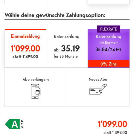
Wähle deine gewünschte Zahlungsoption:
FLEXRATE
Einmalzahlung
Ratenzahlung
Ratenzahlung
mit Restwert
1’099.00
35.19
35.84/
24 Mt.
ab
statt
1’399.00
für
36 Monate
0% Zins
Abo verlängern
Neues Abo
1’099.00
statt
1’399.00