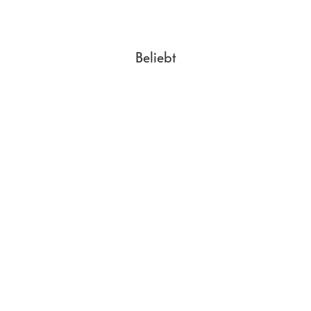
Tiefe
5.64
mm
Breite
74.7
mm
Länge
156.2
mm
Beliebt
Gewicht
165
g