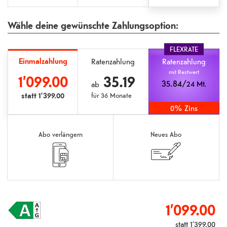
Wähle deine gewünschte Zahlungsoption:
FLEXRATE
Einmalzahlung
Ratenzahlung
Ratenzahlung
mit Restwert
1’099.00
35.19
35.84/
24 Mt.
ab
statt
1’399.00
für
36 Monate
0% Zins
Abo verlängern
Neues Abo
1’099.00
statt
1’399.00