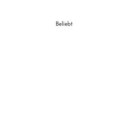
Tiefe
5.64
mm
Breite
74.7
mm
Länge
156.2
mm
Beliebt
Gewicht
165
g