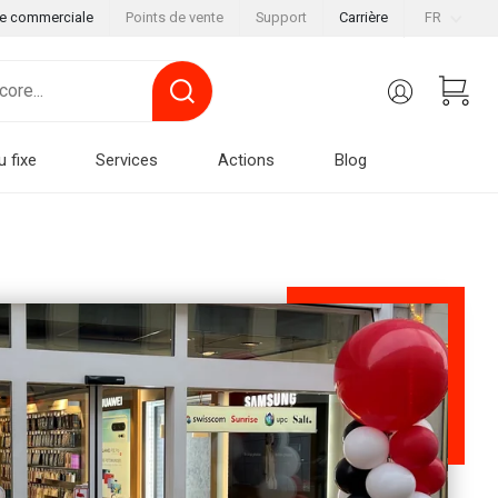
le commerciale
Points de vente
Support
Carrière
FR
u fixe
Services
Actions
Blog