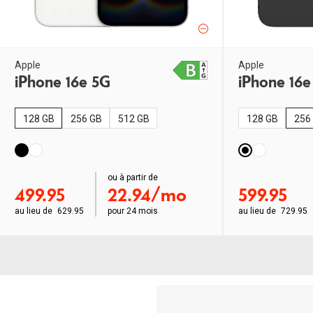
Apple
Apple
iPhone 16e 5G
iPhone 16e
128 GB
256 GB
512 GB
128 GB
256
order ab
ou à partir de
order ab
499.95
22.94/mo
599.95
au lieu de
629.95
pour
24 mois
au lieu de
729.95