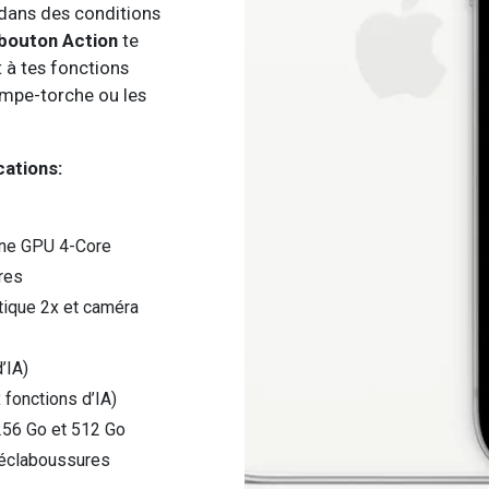
 dans des conditions
bouton Action
te
 à tes fonctions
ampe-torche ou les
cations:
une GPU 4-Core
res
ique 2x et caméra
’IA)
 fonctions d’IA)
256 Go et 512 Go
x éclaboussures