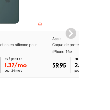
Apple
ction en silicone pour
Coque de protection en silicone 
iPhone 16e
ou à partir de
order ab
ou à partir de
1.37/mo
2.75/mo
59.95
pour
24 mois
pour
24 mois