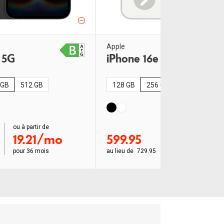
Apple
 5G
iPhone 16e 5G
 GB
512 GB
128 GB
256 GB
512 GB
ou à partir de
order ab
ou à partir de
19.21/mo
599.95
19.21/mo
pour
36 mois
au lieu de
729.95
pour
36 mois