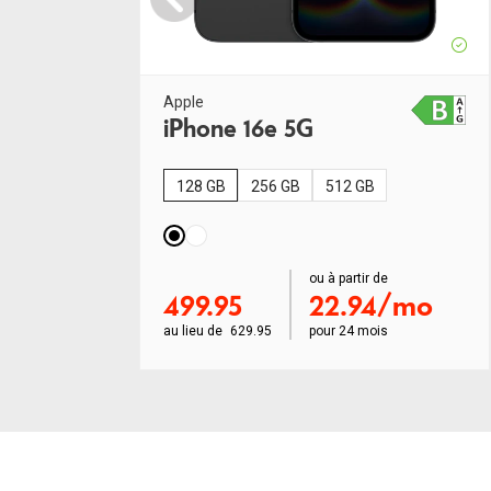
Apple
iPhone 16e 5G
128 GB
256 GB
512 GB
order ab
ou à partir de
499.95
22.94/mo
au lieu de
629.95
pour
24 mois