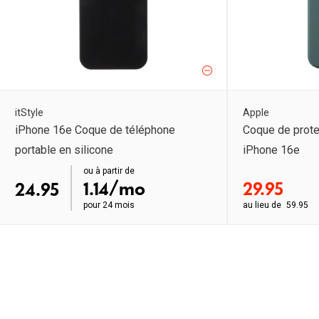
itStyle
Apple
iPhone 16e Coque de téléphone
Coque de prote
portable en silicone
iPhone 16e
order ab
ou à partir de
order ab
1.14/mo
29.95
24.95
pour
24 mois
au lieu de
59.95