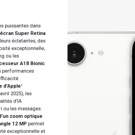
ns puissantes dans
écran Super Retina
eurs éclatantes, des
sité exceptionnelle,
ng ou les
cesseur A18 Bionic
s performances
fficacité
e d’Apple
¹
avril 2025), les
alités d’IA
ri ou les messages.
d’un zoom optique
angle 12 MP
permet
té exceptionnelle et