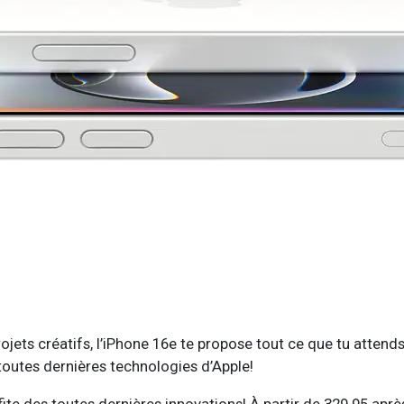
⠀
s projets créatifs, l’iPhone 16e te propose tout ce que tu at
toutes dernières technologies d’Apple!
ite des toutes dernières innovations! À partir de 329.95 apr