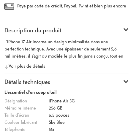
Paye par carte de crédit, Paypal, Twint et bien plus encore
Description du produit
L’iPhone 17 Air incarne un design minimaliste dans une
perfection technique. Avec une épaisseur de seulement 5,6
millimètres, il s’agit du modèle le plus fin jamais conçu, tout en
restant extrêmement robuste. Le cadre en titane confère une
Voir plus de détails
stabilité impressionnante à cette construction filigrane, tandis
que les bords profilés apportent une sensation de légèreté.
Détails techniques
L’écran Super Retina XDR de 6,5 pouces avec technologie
ProMotion séduit par des détails précis, des couleurs intenses et
L'essentiel d'un coup d'œil
un affichage fluide allant jusqu’à 120 Hz. Grâce à une luminosité
Désignation
iPhone Air 5G
de pointe de 3 000 nits, le contenu reste parfaitement lisible
Mémoire interne
256 GB
même en plein soleil. À l’intérieur, la nouvelle puce A19 Pro
Taille d'écran
6.5
pouces
associée à la puce réseau N1 inaugure une nouvelle ère de
Couleur fabricant
Sky Blue
connectivité. Avec la prise en charge du Wi-Fi 7, de Thread et du
Téléphonie
5G