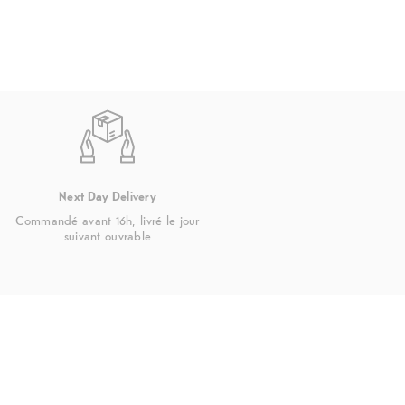
Type de déverrouillage
Balayage, motif, Code PIN, Mot de pas
Reconnaissance faciale
Autres caractéristiques
Lecture audio 3D, Supporte Dolby At
Next Day Delivery
Commandé avant 16h, livré le jour
suivant ouvrable