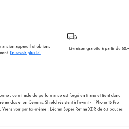
 ancien appareil et obtiens
Livraison gratuite à partir de 50.
ment.
En savoir plus ici
orme : ce miracle de performance est forgé en titane et tient donc
 au dos et un Ceramic Shield résistant à l'avant - l'iPhone 15 Pro
pot. Viens voir par toi-même : L'écran Super Retina XDR de 6,1 pouces
r la puissance graphique à plein régime, tandis que l'îlot dynamique
résolution cristalline donne vie à tous les détails. Chaque pixel