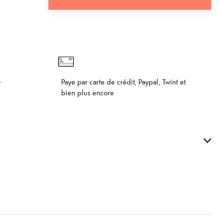
Ajouter au panier d'achat
Fehlgeschlagen
Paye par carte de crédit, Paypal, Twint et
–
bien plus encore