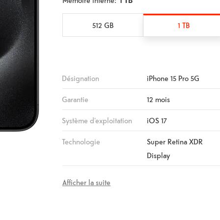
Mémoire interne:
1 TB
512 GB
1 TB
Désignation
iPhone 15 Pro 5G
Garantie
12 mois
Système d'exploitation
iOS 17
Technologie
Super Retina XDR
Display
Afficher la suite