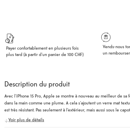
Vends-nous ton
Payer confortablement en plusieurs fois
un rembourse
plus tard (à partir d'un panier de 100 CHF)
Description du produit
Avec l'iPhone 15 Pro, Apple se montre à nouveau au meilleur de sa f
dans la main comme une plume. A cela s'ajoutent un verre mat texturé
est très résistant. Pas seulement à l'extérieur, mais aussi sous le ca
avec ProMotion et un taux de rafraîchissement de 120 Hz fait tourne
Voir plus de détails
veille à ce que les notifications soient sous les feux de la rampe. La 