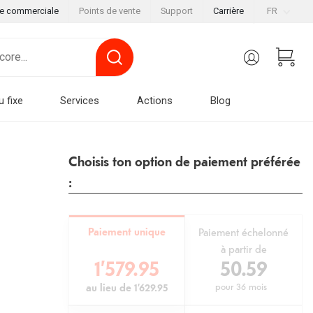
le commerciale
Points de vente
Support
Carrière
FR
u fixe
Services
Actions
Blog
Choisis ton option de paiement préférée
:
Paiement unique
Paiement échelonné
à partir de
1’579.95
50.59
au lieu de
1’629.95
pour
36 mois