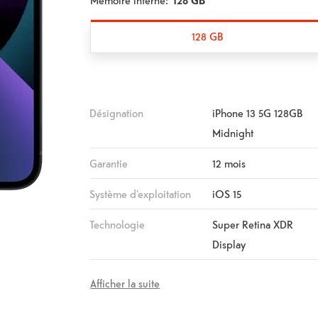
Mémoire interne:
128 GB
128 GB
Désignation
iPhone 13 5G 128GB
Midnight
Garantie
12 mois
Système d'exploitation
iOS 15
Technologie
Super Retina XDR
Display
Afficher la suite