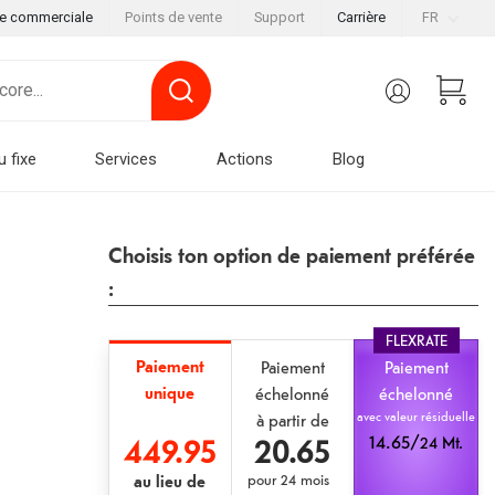
le commerciale
Points de vente
Support
Carrière
FR
u fixe
Services
Actions
Blog
Choisis ton option de paiement préférée
:
FLEXRATE
Paiement
Paiement
Paiement
unique
échelonné
échelonné
avec valeur résiduelle
à partir de
449.95
20.65
14.65/
24 Mt.
au lieu de
pour
24 mois