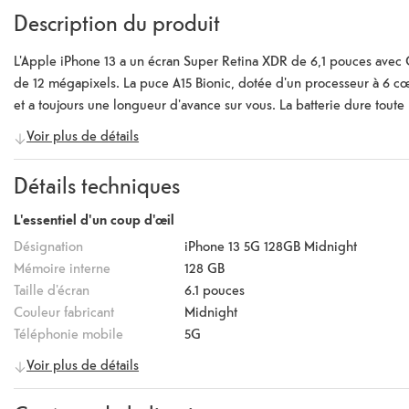
Description du produit
L'Apple iPhone 13 a un écran Super Retina XDR de 6,1 pouces avec C
de 12 mégapixels. La puce A15 Bionic, dotée d'un processeur à 6 cœ
et a toujours une longueur d'avance sur vous. La batterie dure toute 
disponible en Rose, Bleu, Midnight, Starlight, PRODUCT RED et Vert
Voir plus de détails
Détails techniques
L'essentiel d'un coup d'œil
Désignation
iPhone 13 5G 128GB Midnight
Mémoire interne
128 GB
Taille d'écran
6.1
pouces
Couleur fabricant
Midnight
Téléphonie mobile
5G
Voir plus de détails
Caractéristiques de l'appareil
Système d'exploitation
iOS