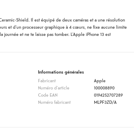
eramic-Shield. Il est équipé de deux caméras et a une résolution
urs et d'un processeur graphique à 4 cœurs, ne fixe aucune limite
la journée et ne te laisse pas tomber. L'Apple iPhone 13 est
 avec 128 Go, 256 Go et 512 Go de stockage interne.
Informations générales
Fabricant
Apple
Numéro d'article
100008890
Code EAN
0194252707289
Numéro fabricant
MLPF3ZD/A
Les formes d'organisation de la vie quotidienne
Caméra arrière
12
MP