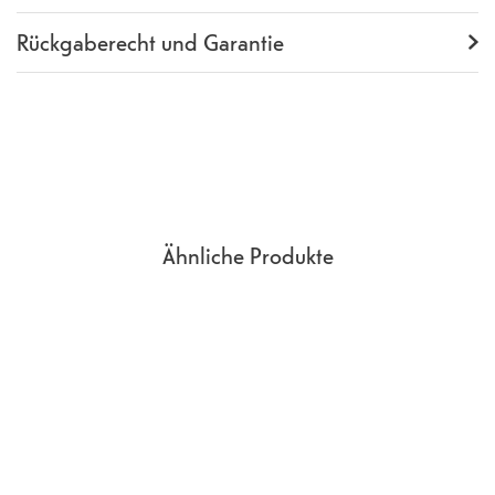
Lieferumfang
Silikon Case Schutzhülle
Abdeckung für Apple AirPods
Rückgaberecht und Garantie
Garantie
24 Monate
Rückgaberecht
14 Tage
(
Richtlinien, AGB
Abschnitt 9
)
Ähnliche Produkte