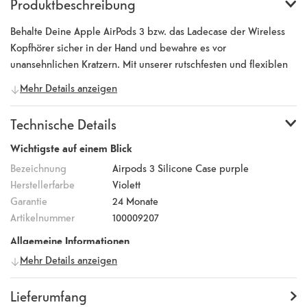
Produktbeschreibung
Behalte Deine Apple AirPods 3 bzw. das Ladecase der Wireless
Kopfhörer sicher in der Hand und bewahre es vor
unansehnlichen Kratzern. Mit unserer rutschfesten und flexiblen
Silikon Case Schutzhülle bleibt die Ladebox der Apple Bluetooth
Mehr Details anzeigen
Kopfhörer stets geschützt und liegt perfekt in der Hand. Die
AirPods Ladebox einfach in die Silikon Schutzhülle schieben und
Technische Details
schon lassen sie sich sofort von anderen unterscheiden und
geniessen einen hervorragend Schutz vor Kratzern, Schmutz,
Wichtigste auf einem Blick
Staub, leichten Stössen und Stürzen. Ein Ausschnitt an der
Bezeichnung
Airpods 3 Silicone Case purple
Unterseite (Ladeanschluss) ermöglicht das Laden der AirPods Box
Herstellerfarbe
Violett
auch im Silikon Case.
Garantie
24 Monate
Artikelnummer
100009207
Allgemeine Informationen
Mehr Details anzeigen
Hersteller
Holdit
Herstellernummer
15097
Lieferumfang