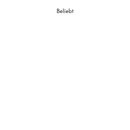
Gewicht
189
g
Beliebt