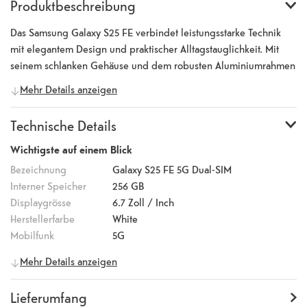
Produktbeschreibung
Das Samsung Galaxy S25 FE verbindet leistungsstarke Technik
mit elegantem Design und praktischer Alltagstauglichkeit. Mit
seinem schlanken Gehäuse und dem robusten Aluminiumrahmen
bietet es eine moderne Optik und zugleich hohe
Mehr Details anzeigen
Widerstandsfähigkeit. Im Inneren arbeitet ein leistungsfähiger
Exynos 2400-Prozessor, der im 4-Nanometer-Verfahren gefertigt
Technische Details
ist und eine hohe Energieeffizienz mit starker Rechenleistung
kombiniert. Dadurch laufen Multitasking, Gaming und
Wichtigste auf einem Blick
anspruchsvolle Apps reibungslos, während gleichzeitig der
Bezeichnung
Galaxy S25 FE 5G Dual-SIM
Energieverbrauch optimiert wird. Das 6,7 Zoll grosse Full-HD+-
Interner Speicher
256 GB
Display mit 120 Hz sorgt für gestochen scharfe Darstellungen,
Displaygrösse
6.7
Zoll / Inch
flüssige Animationen und ein beeindruckendes Seherlebnis. Für
Herstellerfarbe
White
kreative Aufnahmen steht eine vielseitige Dreifachkamera zur
Mobilfunk
5G
Verfügung: ein hochauflösendes 50-Megapixel-
Allgemeine Informationen
Mehr Details anzeigen
Weitwinkelobjektiv, ein Ultraweitwinkelobjektiv und ein optisches
Hersteller
Samsung
3-fach-Telezoom. Damit lassen sich von Panorama bis
Artikelnummer
100018291
Lieferumfang
Nahaufnahme alle Motive detailgetreu einfangen. Die 12-