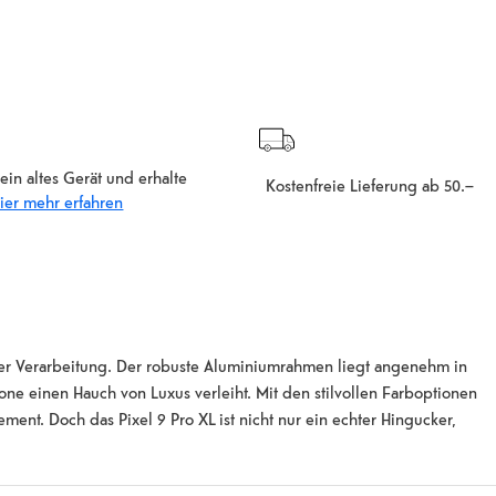
ein altes Gerät und erhalte
Kostenfreie Lieferung ab 50.–
ier mehr erfahren
ger Verarbeitung. Der robuste Aluminiumrahmen liegt angenehm in
e einen Hauch von Luxus verleiht. Mit den stilvollen Farboptionen
ment. Doch das Pixel 9 Pro XL ist nicht nur ein echter Hingucker,
che offen lassen. Schon der Namenszusatz XL verrät: Hier erwartet
macht für beeindruckende Inhalte. Das 6,8 Zoll grosse OLED-Display