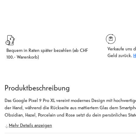
Verkaufe uns d
Bequem in Raten später bezahlen (ab CHF
Geld zurück.
H
100.- Warenkorb)
Produktbeschreibung
Das Google Pixel 9 Pro XL vereint modernes Design mit hochwerti
der Hand, während die Rückseite aus mattiertem Glas dem Smartphon
Obsidian, Hazel, Porcelain und Rose setzt du dein persönliches State
sondern punktet auch mit starken technischen Daten, die keine Wüns
Mehr Details anzeigen
dich ein Smartphone der Extraklasse – gross, leistungsstark und ge