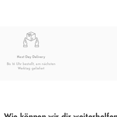
Entsperrungsart
Muster, PIN, Passwort, Gesichtserkenn
Fingerabdruck
Weitere Features
4K-Videoaufnahme, Kinoeffekt, Pro-Fu
Notfall-SOS, Stereoaufnahme
Next Day Delivery
Bis 16 Uhr bestellt, am nächsten
Werktag geliefert
Wie können wir dir weiterhelfe