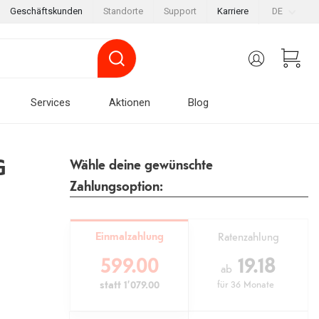
Geschäftskunden
Standorte
Support
Karriere
DE
Services
Aktionen
Blog
G
Wähle deine gewünschte
Zahlungsoption:
Einmalzahlung
Ratenzahlung
599.00
19.18
ab
statt
1’079.00
für
36 Monate