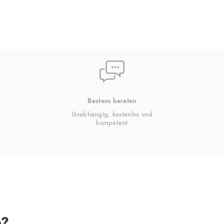
ung,
nktionen,
Bestens beraten
Unabhängig, kostenlos und
kompetent
n?