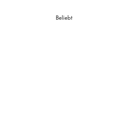
Breite
71.5
mm
Länge
146.7
mm
Beliebt
Gewicht
167
g