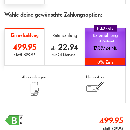
Wähle deine gewünschte Zahlungsoption:
FLEXRATE
Einmalzahlung
Ratenzahlung
Ratenzahlung
mit Restwert
499.95
22.94
17.39/
24 Mt.
ab
statt
629.95
für
24 Monate
0% Zins
Abo verlängern
Neues Abo
499.95
statt
629.95