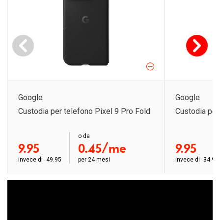
Google
Google
Custodia per telefono Pixel 9 Pro Fold
Custodia per 
order ab
o da
order ab
9.95
0.45/me
9.95
invece di
49.95
per
24 mesi
invece di
34.95