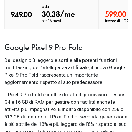
order ab
o da
order ab
30.38/me
599.00
949.00
per
36 mesi
invece di
1’079
Google Pixel 9 Pro Fold
Dal design più leggero e sottile alle potenti funzioni
multitasking dell'intelligenza artificiale, il nuovo Google
Pixel 9 Pro Fold rappresenta un importante
aggiornamento rispetto al suo predecessore.
Il Pixel 9 Pro Fold è inoltre dotato di processore Tensor
G4 e 16 GB di RAM per gestire con facilità anche le
attività più impegnative. È inoltre disponibile con 256 o
512 GB di memoria. Il Pixel Fold di seconda generazione
è più sottile del 13% e più leggero dell'8% rispetto al suo
predecessore, il che consente di riporlo in qualsiasi