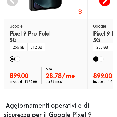
Google
Google
Pixel 9 Pro Fold
Pixel 9 P
5G
5G
256 GB
512 GB
256 GB
5
order ab
o da
order ab
899.00
28.78/me
899.00
invece di
1’699.00
per
36 mesi
invece di
1’699
Aggiornamenti operativi e di
sicurezza per il Google Pixel 9