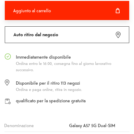
Aggiunto al carrello
Aggiunto al carrello
Fehlgeschlagen
Auto ritiro dal negozio
Immediatamente disponibile
Ordina entro le 16:00, consegna fino al giorno lavorativo
successivo.
Disponibile per il ritiro
113
negozi
Ordina e paga online, ritira in negozio.
qualificato per la spedizione gratuita
Denominazione
Galaxy A57 5G Dual-SIM