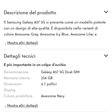
Descrizione del prodotto
Il Samsung Galaxy A57 5G si presenta come un modello potente
con un design di alta qualità. È disponibile nelle varianti di
colore Awesome Gray, Awesome Icy Blue, Awesome Lilac e
Awesome Navy. Viene fornito con Android 16 e utilizza il potente
Mostra altri dettagli
processore Exynos 1680, che garantisce prestazioni
particolarmente fluide anche con applicazioni impegnative. Il
Dettagli tecnici
display Super AMOLED da 6,7 pollici offre una risoluzione di
2340 x 1080 pixel, una frequenza di aggiornamento di 120 Hz e
Il più importante in un colpo d'occhio
un’elevata luminosità di picco, assicurando un’esperienza visiva
Denominazione
Galaxy A57 5G Dual-SIM
coinvolgente. Il comparto fotografico comprende una fotocamera
Memoria interna
256 GB
principale da 50 megapixel con stabilizzazione ottica
Dimensioni
6.7
pollici
dell’immagine, una fotocamera ultra-grandangolare da 12
Display
megapixel e una fotocamera macro da 5 megapixel. Anche la
Colore produttore
Awesome Navy
fotocamera frontale è dotata di 12 megapixel. Grazie a strumenti
Telefonia mobile
5G
Mostra altri dettagli
intelligenti come “Circle to Search con Google”, le informazioni
Informazioni generali
desiderate possono essere trovate in un attimo. Con Object