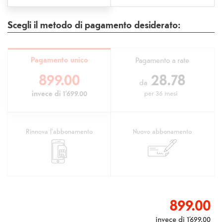
Scegli il metodo di pagamento desiderato:
Pagamento unico
Pagamento a rate
899.00
28.78
da
invece di
1’699.00
per
36 mesi
Rinnova l'abbonamento
Nuovo abbonamento
899.00
invece di
1’699.00