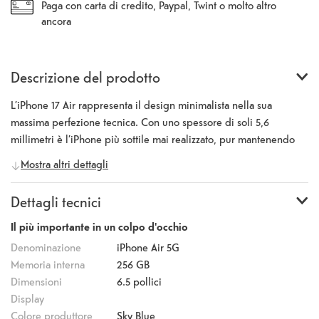
Paga con carta di credito, Paypal, Twint o molto altro
ancora
Descrizione del prodotto
L’iPhone 17 Air rappresenta il design minimalista nella sua
massima perfezione tecnica. Con uno spessore di soli 5,6
millimetri è l’iPhone più sottile mai realizzato, pur mantenendo
una notevole robustezza. Il telaio in titanio dona grande stabilità a
Mostra altri dettagli
questa struttura raffinata, mentre i bordi sagomati trasmettono una
sensazione di leggerezza. Il display Super Retina XDR da 6,5
Dettagli tecnici
pollici con tecnologia ProMotion entusiasma con dettagli nitidi,
colori intensi e una riproduzione fluida fino a 120 Hz. Grazie a una
Il più importante in un colpo d'occhio
luminosità di picco di 3.000 nit, i contenuti rimangono chiari
Denominazione
iPhone Air 5G
anche sotto la luce diretta del sole. All’interno opera il nuovo
Memoria interna
256 GB
chip A19 Pro che, in combinazione con il chip di rete N1,
Dimensioni
6.5
pollici
inaugura una nuova era di connettività. Con il supporto a Wi-Fi 7,
Display
Thread e Bluetooth 6 gli utenti beneficiano di connessioni più
Colore produttore
Sky Blue