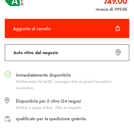
749.00
invece di
999.00
Aggiunto al carrello
Aggiunto al carrello
Fehlgeschlagen
Auto ritiro dal negozio
Immediatamente disponibile
Ordina entro le 16:00, consegna fino al giorno lavorativo
successivo.
Disponibile per il ritiro
124
negozi
Ordina e paga online, ritira in negozio.
qualificato per la spedizione gratuita