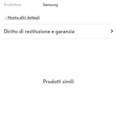
Produttore
Samsung
Mostra altri dettagli
Diritto di restituzione e garanzia
Garanzia
12 mesi
Rückgaberecht
14 Giorni
(
CCG Sezione 9.
)
Prodotti simili