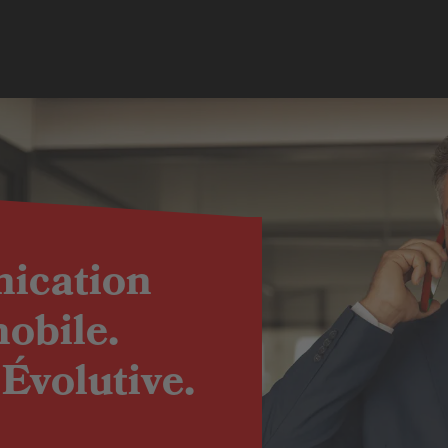
ication
mobile.
Évolutive.