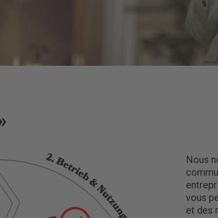
»
Nous no
commun
entrepr
vous p
et des 