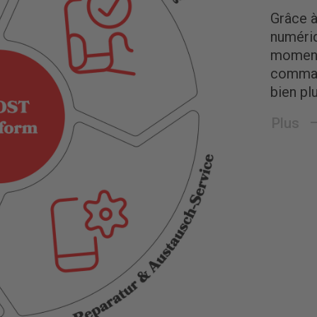
Grâce à
numériq
moment
command
bien pl
Plus