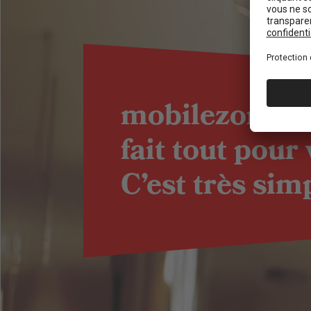
mobilezone
fait tout pour
C’est très sim