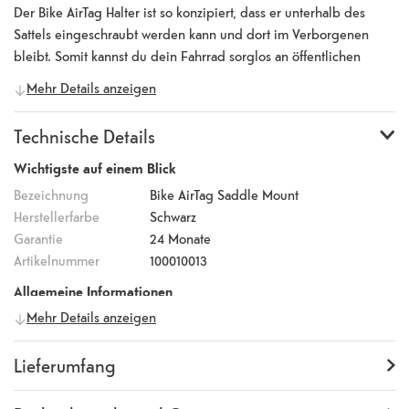
Der Bike AirTag Halter ist so konzipiert, dass er unterhalb des
Sattels eingeschraubt werden kann und dort im Verborgenen
bleibt. Somit kannst du dein Fahrrad sorglos an öffentlichen
Orten abstellen und kannst neben dem Fahrradschloss auch auf
Mehr Details anzeigen
den Apple AirTag setzen, um dein Fahrrad vor Diebstählen zu
schützen.
Technische Details
Wichtigste auf einem Blick
Bezeichnung
Bike AirTag Saddle Mount
Herstellerfarbe
Schwarz
Garantie
24 Monate
Artikelnummer
100010013
Allgemeine Informationen
Mehr Details anzeigen
Hersteller
LAUT
Herstellernummer
L_AT_BS_BK
Lieferumfang
Lieferumfang
Bike AirTag Saddle Mount