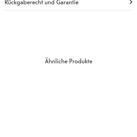
Rückgaberecht und Garantie
Garantie
24 Monate
Rückgaberecht
14 Tage
(
Richtlinien, AGB
Abschnitt 9
)
Ähnliche Produkte