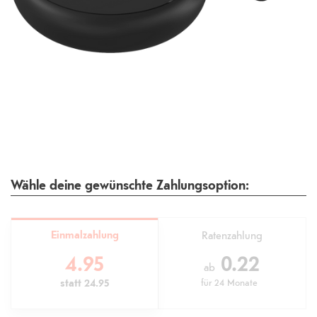
Wähle deine gewünschte Zahlungsoption:
Einmalzahlung
Ratenzahlung
4.95
0.22
ab
statt
24.95
für
24 Monate